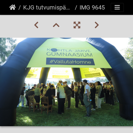
KJG tutvumispäev 29.08.2024
IMG 9645