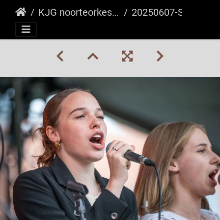
KJG noorteorkester Tallinna Vanalinnapäevadel kavaga "Tuntud ja tundmatud hitid"
20250607-SZ7 1444